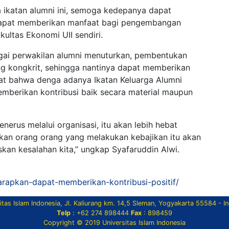
 ikatan alumni ini, semoga kedepanya dapat
dapat memberikan manfaat bagi pengembangan
ultas Ekonomi UII sendiri.
agai perwakilan alumni menuturkan, pembentukan
ang kongkrit, sehingga nantinya dapat memberikan
pat bahwa denga adanya Ikatan Keluarga Alumni
mberikan kontribusi baik secara material maupun
nerus melalui organisasi, itu akan lebih hebat
ikan orang orang yang melakukan kebajikan itu akan
an kesalahan kita,” ungkap Syafaruddin Alwi.
iharapkan-dapat-memberikan-kontribusi-positif/
itas Islam Indonesia, Jl. Kaliurang km. 14,5 Sleman, Yogyakarta 55584 - I
Telp
: +62 274 898444
Fax
: 898459
Copyright © 2019 Universitas Islam Indonesia